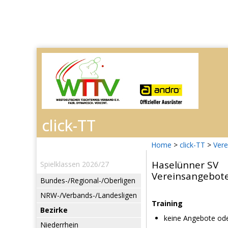
Home
>
click-TT
>
Vere
Haselünner SV
Spielklassen 2026/27
Vereinsangebot
Bundes-/Regional-/Oberligen
NRW-/Verbands-/Landesligen
Training
Bezirke
keine Angebote ode
Niederrhein