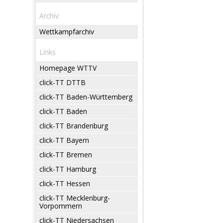
Archiv
Wettkampfarchiv
Links
Homepage WTTV
click-TT DTTB
click-TT Baden-Württemberg
click-TT Baden
click-TT Brandenburg
click-TT Bayern
click-TT Bremen
click-TT Hamburg
click-TT Hessen
click-TT Mecklenburg-
Vorpommern
click-TT Niedersachsen