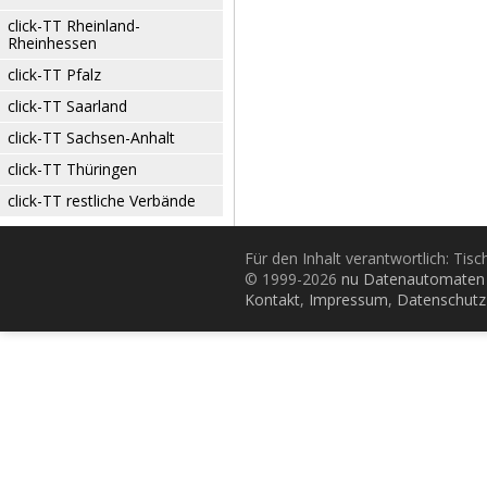
click-TT Rheinland-
Rheinhessen
click-TT Pfalz
click-TT Saarland
click-TT Sachsen-Anhalt
click-TT Thüringen
click-TT restliche Verbände
Für den Inhalt verantwortlich: Tis
© 1999-2026
nu Datenautomaten 
Kontakt
,
Impressum
,
Datenschutz