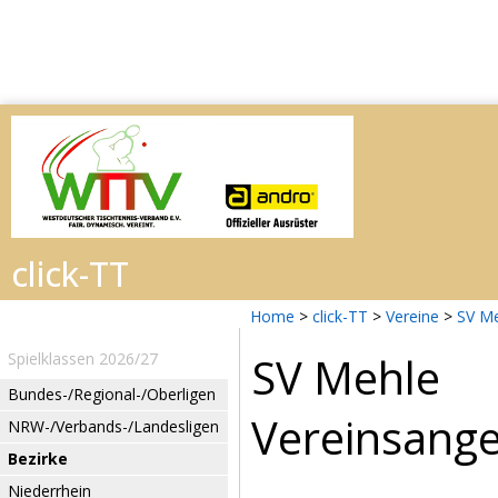
Home
>
click-TT
>
Vereine
>
SV M
SV Mehle
Spielklassen 2026/27
Bundes-/Regional-/Oberligen
Vereinsang
NRW-/Verbands-/Landesligen
Bezirke
Niederrhein