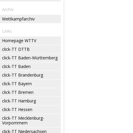
Archiv
Wettkampfarchiv
Links
Homepage WTTV
click-TT DTTB
click-TT Baden-Württemberg
click-TT Baden
click-TT Brandenburg
click-TT Bayern
click-TT Bremen
click-TT Hamburg
click-TT Hessen
click-TT Mecklenburg-
Vorpommern
click-TT Niedersachsen