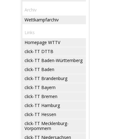
Archiv
Wettkampfarchiv
Links
Homepage WTTV
click-TT DTTB
click-TT Baden-Württemberg
click-TT Baden
click-TT Brandenburg
click-TT Bayern
click-TT Bremen
click-TT Hamburg
click-TT Hessen
click-TT Mecklenburg-
Vorpommern
click-TT Niedersachsen