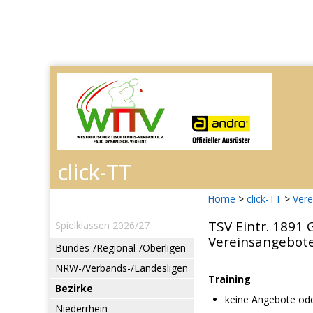
Home
>
click-TT
>
Vere
TSV Eintr. 1891
Spielklassen 2026/27
Vereinsangebot
Bundes-/Regional-/Oberligen
NRW-/Verbands-/Landesligen
Training
Bezirke
keine Angebote ode
Niederrhein