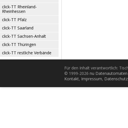
click-TT Rheinland-
Rheinhessen
click-TT Pfalz
click-TT Saarland
click-TT Sachsen-Anhalt
click-TT Thüringen
click-TT restliche Verbände
Für den Inhalt verantwortlich: Tis
© 1999-2026
nu Datenautomaten 
Kontakt
,
Impressum
,
Datenschutz