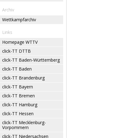
Archiv
Wettkampfarchiv
Links
Homepage WTTV
click-TT DTTB
click-TT Baden-Württemberg
click-TT Baden
click-TT Brandenburg
click-TT Bayern
click-TT Bremen
click-TT Hamburg
click-TT Hessen
click-TT Mecklenburg-
Vorpommern
click-TT Niedersachsen