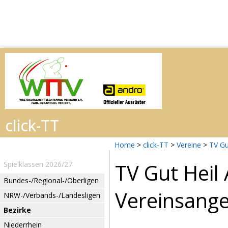
Home
>
click-TT
>
Vereine
>
TV Gu
TV Gut Heil
Spielklassen 2026/27
Bundes-/Regional-/Oberligen
Vereinsang
NRW-/Verbands-/Landesligen
Bezirke
Niederrhein