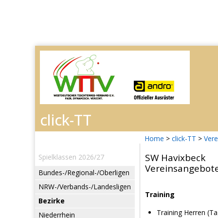
Home
>
click-TT
>
Vere
SW Havixbeck
Spielklassen 2026/27
Vereinsangebot
Bundes-/Regional-/Oberligen
NRW-/Verbands-/Landesligen
Training
Bezirke
Training Herren (Ta
Niederrhein