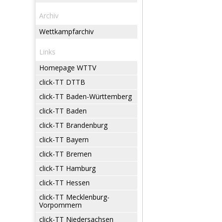
Archiv
Wettkampfarchiv
Links
Homepage WTTV
click-TT DTTB
click-TT Baden-Württemberg
click-TT Baden
click-TT Brandenburg
click-TT Bayern
click-TT Bremen
click-TT Hamburg
click-TT Hessen
click-TT Mecklenburg-
Vorpommern
click-TT Niedersachsen