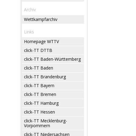
Archiv
Wettkampfarchiv
Links
Homepage WTTV
click-TT DTTB
click-TT Baden-Württemberg
click-TT Baden
click-TT Brandenburg
click-TT Bayern
click-TT Bremen
click-TT Hamburg
click-TT Hessen
click-TT Mecklenburg-
Vorpommern
click-TT Niedersachsen