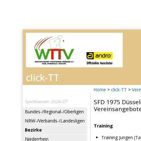
Home
>
click-TT
>
Vere
SFD 1975 Düsseld
Spielklassen 2026/27
Vereinsangebot
Bundes-/Regional-/Oberligen
NRW-/Verbands-/Landesligen
Training
Bezirke
Training Jungen (Ta
Niederrhein