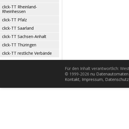
click-TT Rheinland-
Rheinhessen
click-TT Pfalz
click-TT Saarland
click-TT Sachsen-Anhalt
click-TT Thüringen
click-TT restliche Verbände
Für den Inhalt verantwortlich: Wes
© 1999-2026
nu Datenautomaten 
Kontakt
,
Impressum
,
Datenschutz