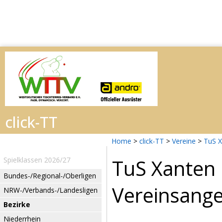
Home
>
click-TT
>
Vereine
>
TuS X
TuS Xanten
Spielklassen 2026/27
Bundes-/Regional-/Oberligen
Vereinsang
NRW-/Verbands-/Landesligen
Bezirke
Niederrhein