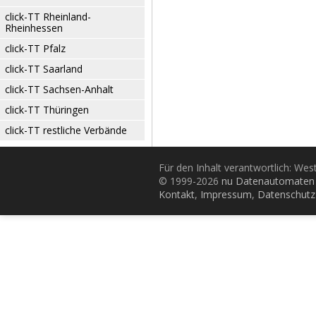
click-TT Rheinland-
Rheinhessen
click-TT Pfalz
click-TT Saarland
click-TT Sachsen-Anhalt
click-TT Thüringen
click-TT restliche Verbände
Für den Inhalt verantwortlich: Wes
© 1999-2026
nu Datenautomaten 
Kontakt
,
Impressum
,
Datenschutz