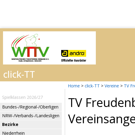
Home
>
click-TT
>
Vereine
>
TV Fr
TV Freuden
Spielklassen 2026/27
Bundes-/Regional-/Oberligen
Vereinsang
NRW-/Verbands-/Landesligen
Bezirke
Niederrhein