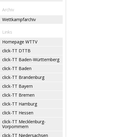
Archiv
Wettkampfarchiv
Links
Homepage WTTV
click-TT DTTB
click-TT Baden-Württemberg
click-TT Baden
click-TT Brandenburg
click-TT Bayern
click-TT Bremen
click-TT Hamburg
click-TT Hessen
click-TT Mecklenburg-
Vorpommern
click-TT Niedersachsen