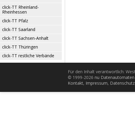
click-TT Rheinland-
Rheinhessen
click-TT Pfalz
click-TT Saarland
click-TT Sachsen-Anhalt
click-TT Thüringen
click-TT restliche Verbände
Für den Inhalt verantwortlich: Wes
© 1999-2026
nu Datenautomaten 
Kontakt
,
Impressum
,
Datenschutz