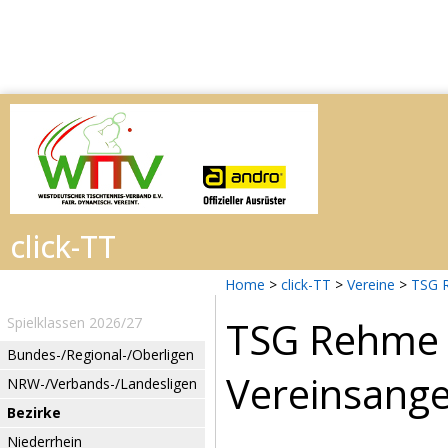
Home
>
click-TT
>
Vereine
>
TSG 
TSG Rehme
Spielklassen 2026/27
Bundes-/Regional-/Oberligen
Vereinsang
NRW-/Verbands-/Landesligen
Bezirke
Niederrhein