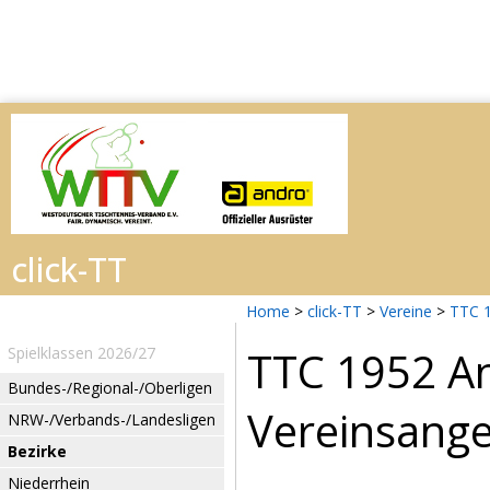
Home
>
click-TT
>
Vereine
>
TTC 1
TTC 1952 A
Spielklassen 2026/27
Bundes-/Regional-/Oberligen
Vereinsang
NRW-/Verbands-/Landesligen
Bezirke
Niederrhein