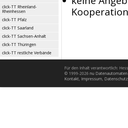
keine Angeb
click-TT Rheinland-
Kooperation
Rheinhessen
click-TT Pfalz
click-TT Saarland
click-TT Sachsen-Anhalt
click-TT Thüringen
click-TT restliche Verbände
Für den Inhalt verantwortlich: Hes
© 1999-2026
nu Datenautomaten 
Kontakt
,
Impressum
,
Datenschutz