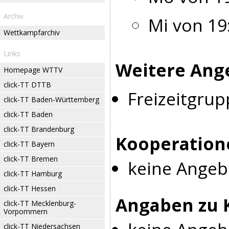
Archiv
Mi von 19
Wettkampfarchiv
Links
Weitere Ang
Homepage WTTV
click-TT DTTB
Freizeitgrup
click-TT Baden-Württemberg
click-TT Baden
click-TT Brandenburg
Kooperation
click-TT Bayern
click-TT Bremen
keine Angeb
click-TT Hamburg
click-TT Hessen
Angaben zu 
click-TT Mecklenburg-
Vorpommern
click-TT Niedersachsen