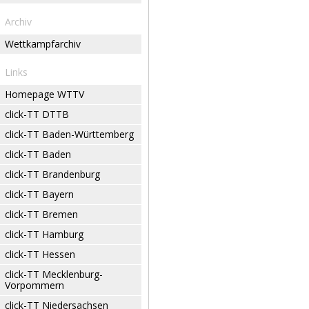
Archiv
Wettkampfarchiv
Links
Homepage WTTV
click-TT DTTB
click-TT Baden-Württemberg
click-TT Baden
click-TT Brandenburg
click-TT Bayern
click-TT Bremen
click-TT Hamburg
click-TT Hessen
click-TT Mecklenburg-
Vorpommern
click-TT Niedersachsen