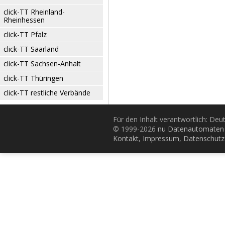
click-TT Rheinland-
Rheinhessen
click-TT Pfalz
click-TT Saarland
click-TT Sachsen-Anhalt
click-TT Thüringen
click-TT restliche Verbände
Für den Inhalt verantwortlich: De
© 1999-2026
nu Datenautomaten 
Kontakt
,
Impressum
,
Datenschutz