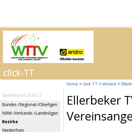
Home
>
click-TT
>
Vereine
>
Eller
Ellerbeker 
Spielklassen 2026/27
Bundes-/Regional-/Oberligen
Vereinsang
NRW-/Verbands-/Landesligen
Bezirke
Niederrhein