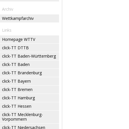
Archiv
Wettkampfarchiv
Links
Homepage WTTV
click-TT DTTB
click-TT Baden-Württemberg
click-TT Baden
click-TT Brandenburg
click-TT Bayern
click-TT Bremen
click-TT Hamburg
click-TT Hessen
click-TT Mecklenburg-
Vorpommern
click-TT Niedersachsen