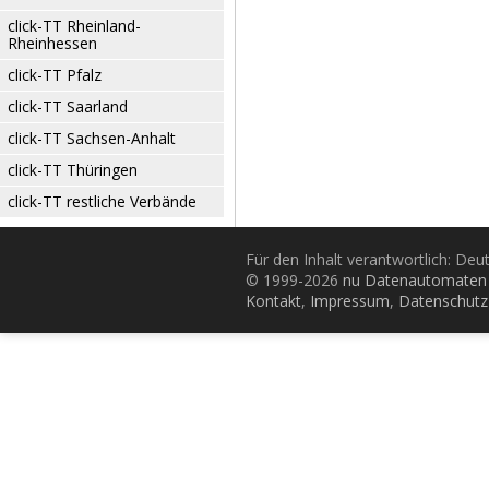
click-TT Rheinland-
Rheinhessen
click-TT Pfalz
click-TT Saarland
click-TT Sachsen-Anhalt
click-TT Thüringen
click-TT restliche Verbände
Für den Inhalt verantwortlich: De
© 1999-2026
nu Datenautomaten 
Kontakt
,
Impressum
,
Datenschutz