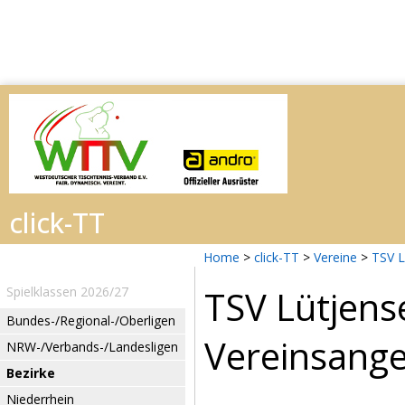
Home
>
click-TT
>
Vereine
>
TSV L
TSV Lütjens
Spielklassen 2026/27
Bundes-/Regional-/Oberligen
Vereinsang
NRW-/Verbands-/Landesligen
Bezirke
Niederrhein