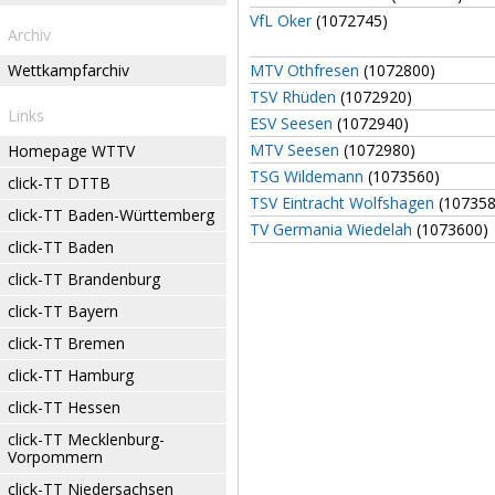
VfL Oker
(1072745)
Archiv
Wettkampfarchiv
MTV Othfresen
(1072800)
TSV Rhüden
(1072920)
Links
ESV Seesen
(1072940)
MTV Seesen
(1072980)
Homepage WTTV
TSG Wildemann
(1073560)
click-TT DTTB
TSV Eintracht Wolfshagen
(107358
click-TT Baden-Württemberg
TV Germania Wiedelah
(1073600)
click-TT Baden
click-TT Brandenburg
click-TT Bayern
click-TT Bremen
click-TT Hamburg
click-TT Hessen
click-TT Mecklenburg-
Vorpommern
click-TT Niedersachsen