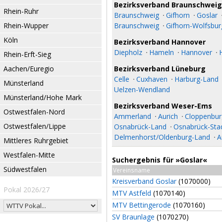
Bezirksverband Braunschweig
Rhein-Ruhr
Braunschweig
Gifhorn
Goslar
Rhein-Wupper
Braunschweig
Gifhorn-Wolfsbur
Köln
Bezirksverband Hannover
Diepholz
Hameln
Hannover
Rhein-Erft-Sieg
Aachen/Euregio
Bezirksverband Lüneburg
Celle
Cuxhaven
Harburg-Land
Münsterland
Uelzen-Wendland
Münsterland/Hohe Mark
Bezirksverband Weser-Ems
Ostwestfalen-Nord
Ammerland
Aurich
Cloppenbur
Ostwestfalen/Lippe
Osnabrück-Land
Osnabrück-Sta
Delmenhorst/Oldenburg-Land
A
Mittleres Ruhrgebiet
Westfalen-Mitte
Suchergebnis für »Goslar«
Südwestfalen
Vereinsname
Kreisverband Goslar
(1070000)
Pokal 2026/27
MTV Astfeld
(1070140)
MTV Bettingerode
(1070160)
SV Braunlage
(1070270)