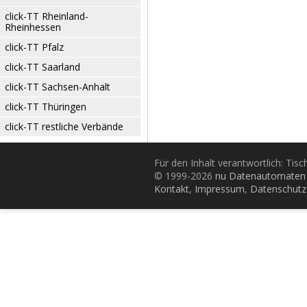
click-TT Rheinland-
Rheinhessen
click-TT Pfalz
click-TT Saarland
click-TT Sachsen-Anhalt
click-TT Thüringen
click-TT restliche Verbände
Für den Inhalt verantwortlich: Tis
© 1999-2026
nu Datenautomaten 
Kontakt
,
Impressum
,
Datenschutz