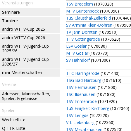
Veranstaltungen
TSV Bredelem
(1070320)
MTV Buntenbock
(1070350)
Seminare
TuS Clausthal-Zellerfeld
(1070440)
Turniere
SV Arminia Klein-Döhren
(1070500
andro WTTV-Cup 2025
TV Jahn Dörnten
(1070510)
andro WTTV-Cup 2026
TTV Göttingerode
(1070620)
andro WTTV-Jugend-Cup
ESV Goslar
(1070680)
2025/26
MTV Goslar
(1070770)
andro WTTV-Jugend-Cup
SV Hahndorf
(1071300)
2026/27
mini-Meisterschaften
TTC Harlingerode
(1071440)
TSG Bad Harzburg
(1071610)
Vereine
TSV Herrhausen
(1071800)
Adressen, Mannschaften,
TSC Ildehausen
(1071880)
Spieler, Ergebnisse
TSV Immenrode
(1071920)
TuS Einigkeit Kirchberg
(1072040)
Spieler
TSV Lengde
(1072220)
Wechselliste
VfL Liebenburg
(1072360)
Q-TTR-Liste
TSV Mechtshausen
(1072520)