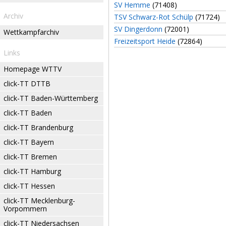
SV Hemme
(71408)
Archiv
TSV Schwarz-Rot Schülp
(71724)
SV Dingerdonn
(72001)
Wettkampfarchiv
Freizeitsport Heide
(72864)
Links
Homepage WTTV
click-TT DTTB
click-TT Baden-Württemberg
click-TT Baden
click-TT Brandenburg
click-TT Bayern
click-TT Bremen
click-TT Hamburg
click-TT Hessen
click-TT Mecklenburg-
Vorpommern
click-TT Niedersachsen