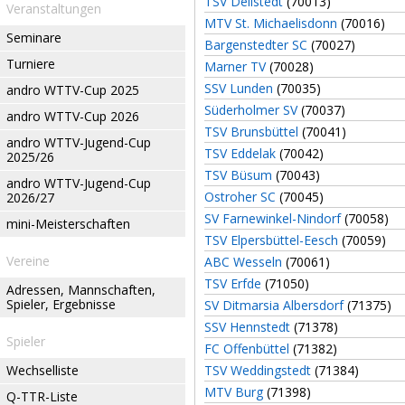
TSV Dellstedt
(70013)
Veranstaltungen
MTV St. Michaelisdonn
(70016)
Seminare
Bargenstedter SC
(70027)
Turniere
Marner TV
(70028)
SSV Lunden
(70035)
andro WTTV-Cup 2025
Süderholmer SV
(70037)
andro WTTV-Cup 2026
TSV Brunsbüttel
(70041)
andro WTTV-Jugend-Cup
TSV Eddelak
(70042)
2025/26
TSV Büsum
(70043)
andro WTTV-Jugend-Cup
Ostroher SC
(70045)
2026/27
SV Farnewinkel-Nindorf
(70058)
mini-Meisterschaften
TSV Elpersbüttel-Eesch
(70059)
Vereine
ABC Wesseln
(70061)
TSV Erfde
(71050)
Adressen, Mannschaften,
Spieler, Ergebnisse
SV Ditmarsia Albersdorf
(71375)
SSV Hennstedt
(71378)
Spieler
FC Offenbüttel
(71382)
Wechselliste
TSV Weddingstedt
(71384)
MTV Burg
(71398)
Q-TTR-Liste