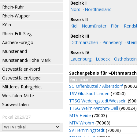
Bezirk I
Rhein-Ruhr
Nord
Nordfriesland
Rhein-Wupper
Bezirk II
Köln
Kiel
Neumünster
Plön
Rends
Rhein-Erft-Sieg
Bezirk III
Aachen/Euregio
Dithmarschen
Pinneberg
Stein
Münsterland
Bezirk IV
Lauenburg
Lübeck
Ostholstein
Münsterland/Hohe Mark
Ostwestfalen-Nord
Suchergebnis für »Dithmarsc
Ostwestfalen/Lippe
Vereinsname
SG Offenbüttel / Albersdorf
(90002
Mittleres Ruhrgebiet
TSV Glückauf Linden
(70050)
Westfalen-Mitte
TTSG Weddingstedt/Wesseln
(900
Südwestfalen
TTSG Welm-Wrohm-Dell
(900024)
MTV Heide
(70003)
Pokal 2026/27
MTV Wrohm
(70008)
SV Hemmingstedt
(70009)