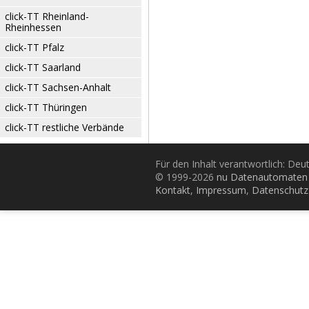
click-TT Rheinland-
Rheinhessen
click-TT Pfalz
click-TT Saarland
click-TT Sachsen-Anhalt
click-TT Thüringen
click-TT restliche Verbände
Für den Inhalt verantwortlich: De
© 1999-2026
nu Datenautomaten 
Kontakt
,
Impressum
,
Datenschutz