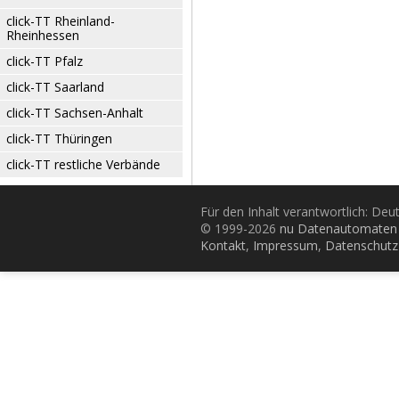
click-TT Rheinland-
Rheinhessen
click-TT Pfalz
click-TT Saarland
click-TT Sachsen-Anhalt
click-TT Thüringen
click-TT restliche Verbände
Für den Inhalt verantwortlich: De
© 1999-2026
nu Datenautomaten 
Kontakt
,
Impressum
,
Datenschutz