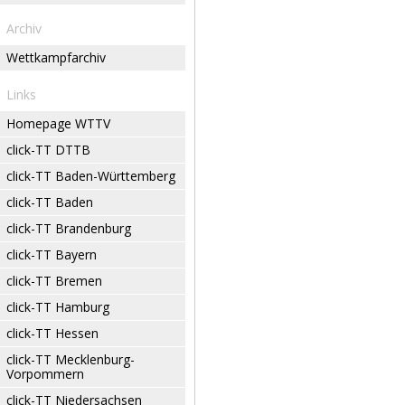
Archiv
Wettkampfarchiv
Links
Homepage WTTV
click-TT DTTB
click-TT Baden-Württemberg
click-TT Baden
click-TT Brandenburg
click-TT Bayern
click-TT Bremen
click-TT Hamburg
click-TT Hessen
click-TT Mecklenburg-
Vorpommern
click-TT Niedersachsen