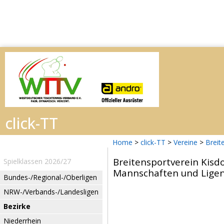
Home
>
click-TT
>
Vereine
>
Breit
Breitensportverein Kisdo
Spielklassen 2026/27
Mannschaften und Ligen
Bundes-/Regional-/Oberligen
NRW-/Verbands-/Landesligen
Bezirke
Niederrhein