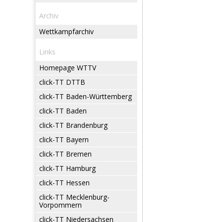
Archiv
Wettkampfarchiv
Links
Homepage WTTV
click-TT DTTB
click-TT Baden-Württemberg
click-TT Baden
click-TT Brandenburg
click-TT Bayern
click-TT Bremen
click-TT Hamburg
click-TT Hessen
click-TT Mecklenburg-
Vorpommern
click-TT Niedersachsen