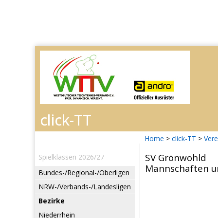
Home
>
click-TT
>
Vere
SV Grönwohld
Spielklassen 2026/27
Mannschaften un
Bundes-/Regional-/Oberligen
NRW-/Verbands-/Landesligen
Bezirke
Niederrhein