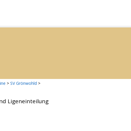
ine
>
SV Grönwohld
>
d Ligeneinteilung