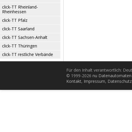
click-TT Rheinland-
Rheinhessen
click-TT Pfalz
click-TT Saarland
click-TT Sachsen-Anhalt
click-TT Thüringen
click-TT restliche Verbände
Für den Inhalt verantwortlich: De
© 1999-2026
nu Datenautomaten 
Kontakt
,
Impressum
,
Datenschutz