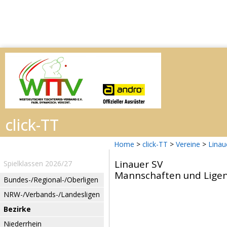
Home
>
click-TT
>
Vereine
>
Linau
Linauer SV
Spielklassen 2026/27
Mannschaften und Ligen
Bundes-/Regional-/Oberligen
NRW-/Verbands-/Landesligen
Bezirke
Niederrhein