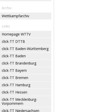
Archiv
Wettkampfarchiv
Links
Homepage WTTV
click-TT DTTB
click-TT Baden-Württemberg
click-TT Baden
click-TT Brandenburg
click-TT Bayern
click-TT Bremen
click-TT Hamburg
click-TT Hessen
click-TT Mecklenburg-
Vorpommern
click-TT Niedersachsen