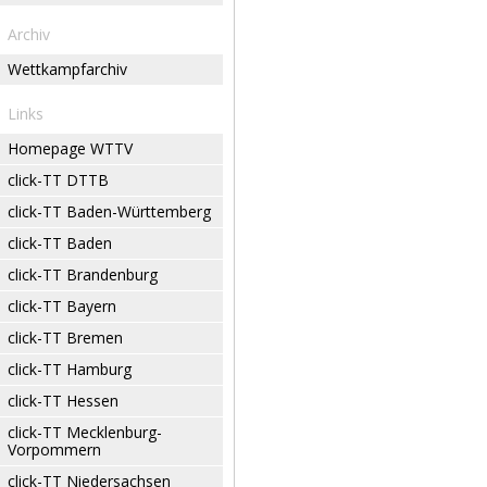
Archiv
Wettkampfarchiv
Links
Homepage WTTV
click-TT DTTB
click-TT Baden-Württemberg
click-TT Baden
click-TT Brandenburg
click-TT Bayern
click-TT Bremen
click-TT Hamburg
click-TT Hessen
click-TT Mecklenburg-
Vorpommern
click-TT Niedersachsen