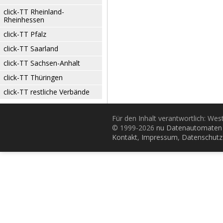
click-TT Rheinland-
Rheinhessen
click-TT Pfalz
click-TT Saarland
click-TT Sachsen-Anhalt
click-TT Thüringen
click-TT restliche Verbände
Für den Inhalt verantwortlich: Wes
© 1999-2026
nu Datenautomaten 
Kontakt
,
Impressum
,
Datenschutz