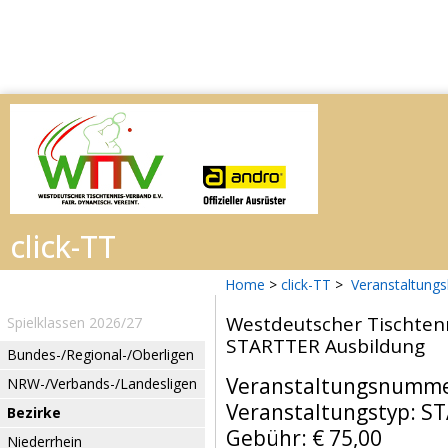
Home
>
click-TT
>
Veranstaltungs
Westdeutscher Tischtenn
Spielklassen 2026/27
STARTTER Ausbildung
Bundes-/Regional-/Oberligen
Veranstaltungsnumme
NRW-/Verbands-/Landesligen
Veranstaltungstyp: S
Bezirke
Gebühr: € 75,00
Niederrhein