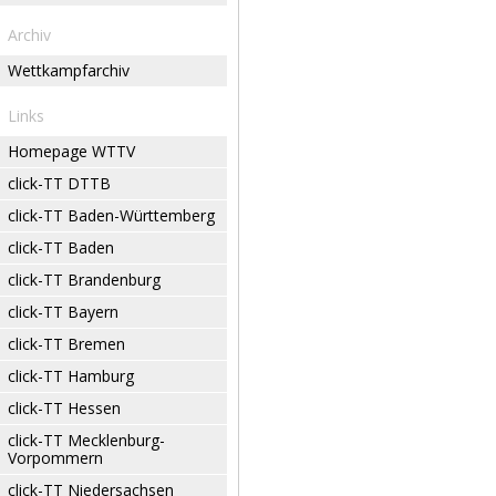
Archiv
Wettkampfarchiv
Links
Homepage WTTV
click-TT DTTB
click-TT Baden-Württemberg
click-TT Baden
click-TT Brandenburg
click-TT Bayern
click-TT Bremen
click-TT Hamburg
click-TT Hessen
click-TT Mecklenburg-
Vorpommern
click-TT Niedersachsen