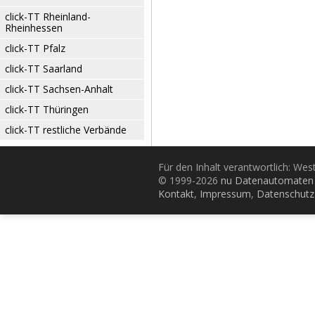
click-TT Rheinland-
Rheinhessen
click-TT Pfalz
click-TT Saarland
click-TT Sachsen-Anhalt
click-TT Thüringen
click-TT restliche Verbände
Für den Inhalt verantwortlich: Wes
© 1999-2026
nu Datenautomaten 
Kontakt
,
Impressum
,
Datenschutz