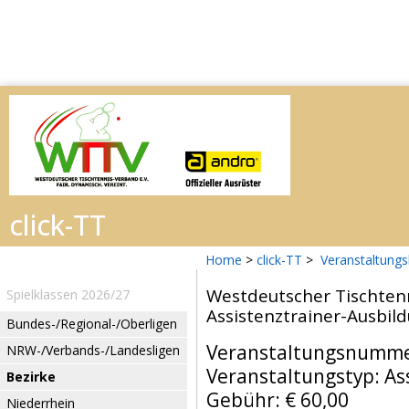
Home
>
click-TT
>
Veranstaltungs
Westdeutscher Tischtenn
Spielklassen 2026/27
Assistenztrainer-Ausbil
Bundes-/Regional-/Oberligen
Veranstaltungsnumme
NRW-/Verbands-/Landesligen
Veranstaltungstyp: As
Bezirke
Gebühr: € 60,00
Niederrhein