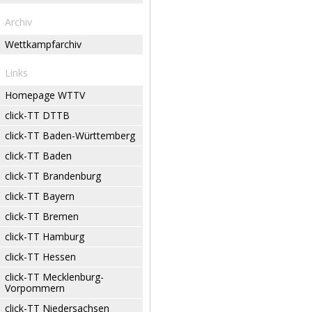
Archiv
Wettkampfarchiv
Links
Homepage WTTV
click-TT DTTB
click-TT Baden-Württemberg
click-TT Baden
click-TT Brandenburg
click-TT Bayern
click-TT Bremen
click-TT Hamburg
click-TT Hessen
click-TT Mecklenburg-
Vorpommern
click-TT Niedersachsen