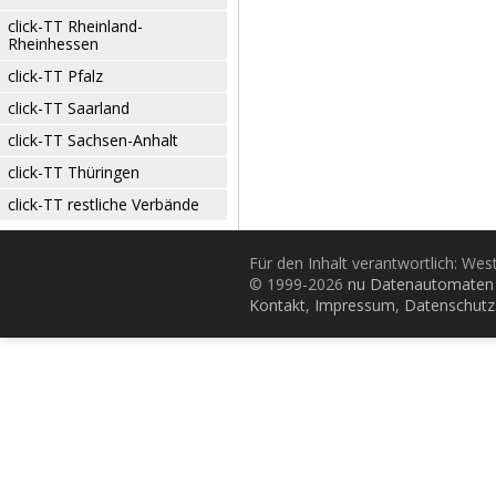
click-TT Rheinland-
Rheinhessen
click-TT Pfalz
click-TT Saarland
click-TT Sachsen-Anhalt
click-TT Thüringen
click-TT restliche Verbände
Für den Inhalt verantwortlich: Wes
© 1999-2026
nu Datenautomaten 
Kontakt
,
Impressum
,
Datenschutz