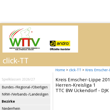
Home
>
click-TT
>
Kreis Emscher-
Kreis Emscher-Lippe 20
Spielklassen 2026/27
Herren-Kreisliga 1
Bundes-/Regional-/Oberligen
TTC BW Ückendorf - DJK O
NRW-/Verbands-/Landesligen
Bezirke
Niederrhein