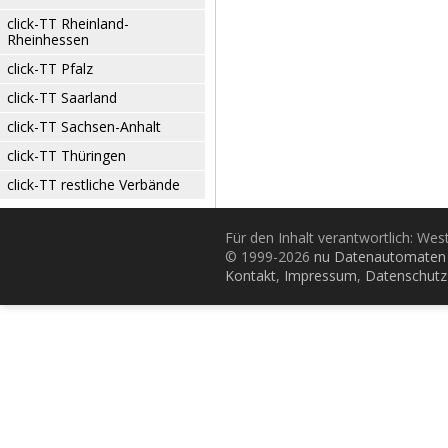
click-TT Rheinland-
Rheinhessen
click-TT Pfalz
click-TT Saarland
click-TT Sachsen-Anhalt
click-TT Thüringen
click-TT restliche Verbände
Für den Inhalt verantwortlich: Wes
© 1999-2026
nu Datenautomaten 
Kontakt
,
Impressum
,
Datenschutz