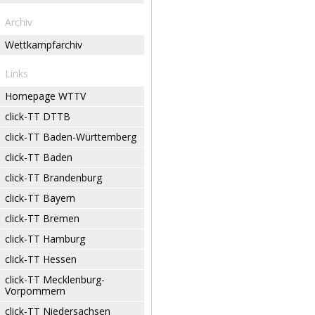
Archiv
Wettkampfarchiv
Links
Homepage WTTV
click-TT DTTB
click-TT Baden-Württemberg
click-TT Baden
click-TT Brandenburg
click-TT Bayern
click-TT Bremen
click-TT Hamburg
click-TT Hessen
click-TT Mecklenburg-
Vorpommern
click-TT Niedersachsen