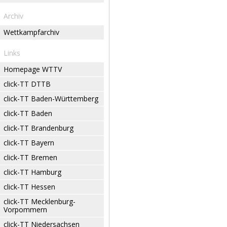
Archiv
Wettkampfarchiv
Links
Homepage WTTV
click-TT DTTB
click-TT Baden-Württemberg
click-TT Baden
click-TT Brandenburg
click-TT Bayern
click-TT Bremen
click-TT Hamburg
click-TT Hessen
click-TT Mecklenburg-
Vorpommern
click-TT Niedersachsen