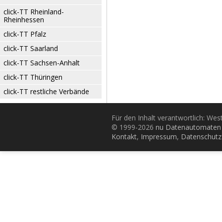
click-TT Rheinland-
Rheinhessen
click-TT Pfalz
click-TT Saarland
click-TT Sachsen-Anhalt
click-TT Thüringen
click-TT restliche Verbände
Für den Inhalt verantwortlich: Wes
© 1999-2026
nu Datenautomaten 
Kontakt
,
Impressum
,
Datenschutz