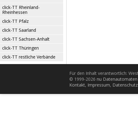
click-TT Rheinland-
Rheinhessen
click-TT Pfalz
click-TT Saarland
click-TT Sachsen-Anhalt
click-TT Thüringen
click-TT restliche Verbände
Für den Inhalt verantwortlich: Wes
© 1999-2026
nu Datenautomaten 
Kontakt
,
Impressum
,
Datenschutz