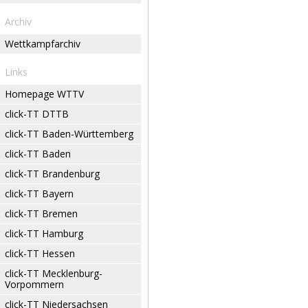
Archiv
Wettkampfarchiv
Links
Homepage WTTV
click-TT DTTB
click-TT Baden-Württemberg
click-TT Baden
click-TT Brandenburg
click-TT Bayern
click-TT Bremen
click-TT Hamburg
click-TT Hessen
click-TT Mecklenburg-
Vorpommern
click-TT Niedersachsen