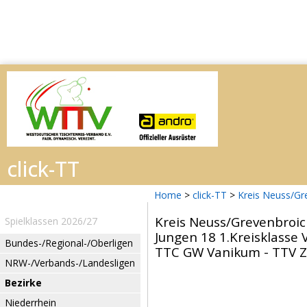
Home
>
click-TT
>
Kreis Neuss/Gr
Kreis Neuss/Grevenbroi
Spielklassen 2026/27
Jungen 18 1.Kreisklasse 
Bundes-/Regional-/Oberligen
TTC GW Vanikum - TTV Zon
NRW-/Verbands-/Landesligen
Bezirke
Niederrhein