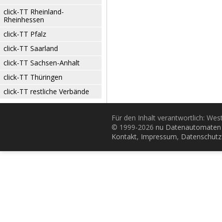
click-TT Rheinland-
Rheinhessen
click-TT Pfalz
click-TT Saarland
click-TT Sachsen-Anhalt
click-TT Thüringen
click-TT restliche Verbände
Für den Inhalt verantwortlich: Wes
© 1999-2026
nu Datenautomaten 
Kontakt
,
Impressum
,
Datenschutz