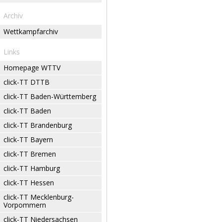
Archiv
Wettkampfarchiv
Links
Homepage WTTV
click-TT DTTB
click-TT Baden-Württemberg
click-TT Baden
click-TT Brandenburg
click-TT Bayern
click-TT Bremen
click-TT Hamburg
click-TT Hessen
click-TT Mecklenburg-
Vorpommern
click-TT Niedersachsen