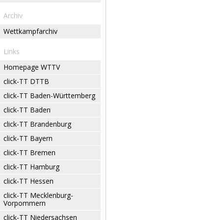
Archiv
Wettkampfarchiv
Links
Homepage WTTV
click-TT DTTB
click-TT Baden-Württemberg
click-TT Baden
click-TT Brandenburg
click-TT Bayern
click-TT Bremen
click-TT Hamburg
click-TT Hessen
click-TT Mecklenburg-
Vorpommern
click-TT Niedersachsen