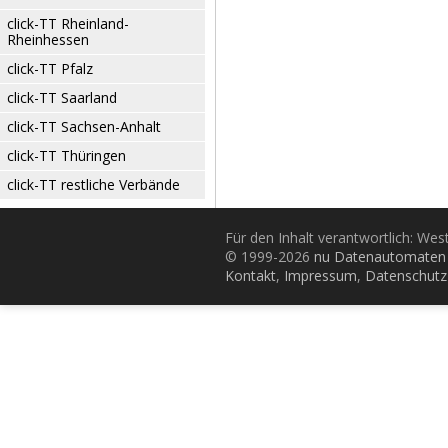
click-TT Rheinland-
Rheinhessen
click-TT Pfalz
click-TT Saarland
click-TT Sachsen-Anhalt
click-TT Thüringen
click-TT restliche Verbände
Für den Inhalt verantwortlich: Wes
© 1999-2026
nu Datenautomaten 
Kontakt
,
Impressum
,
Datenschutz