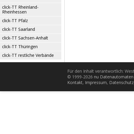
click-TT Rheinland-
Rheinhessen
click-TT Pfalz
click-TT Saarland
click-TT Sachsen-Anhalt
click-TT Thüringen
click-TT restliche Verbände
Für den Inhalt verantwortlich: Wes
© 1999-2026
nu Datenautomaten 
Kontakt
,
Impressum
,
Datenschutz