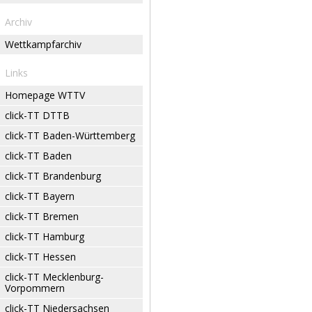
Archiv
Wettkampfarchiv
Links
Homepage WTTV
click-TT DTTB
click-TT Baden-Württemberg
click-TT Baden
click-TT Brandenburg
click-TT Bayern
click-TT Bremen
click-TT Hamburg
click-TT Hessen
click-TT Mecklenburg-
Vorpommern
click-TT Niedersachsen