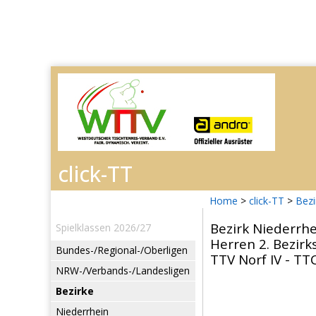
Home
>
click-TT
>
Bezi
Bezirk Niederrh
Spielklassen 2026/27
Herren 2. Bezirk
Bundes-/Regional-/Oberligen
TTV Norf IV - TT
NRW-/Verbands-/Landesligen
Bezirke
Niederrhein