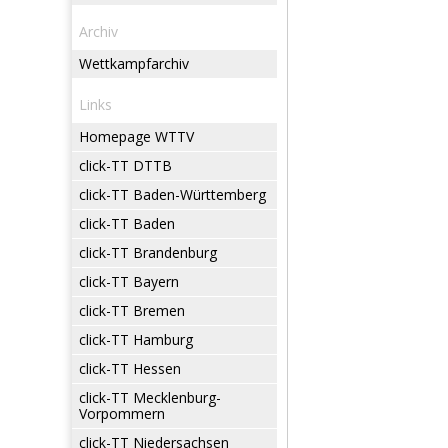
Archiv
Wettkampfarchiv
Links
Homepage WTTV
click-TT DTTB
click-TT Baden-Württemberg
click-TT Baden
click-TT Brandenburg
click-TT Bayern
click-TT Bremen
click-TT Hamburg
click-TT Hessen
click-TT Mecklenburg-
Vorpommern
click-TT Niedersachsen