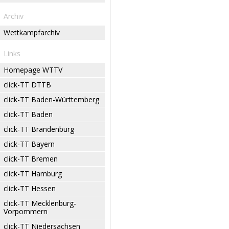
Archiv
Wettkampfarchiv
Links
Homepage WTTV
click-TT DTTB
click-TT Baden-Württemberg
click-TT Baden
click-TT Brandenburg
click-TT Bayern
click-TT Bremen
click-TT Hamburg
click-TT Hessen
click-TT Mecklenburg-
Vorpommern
click-TT Niedersachsen