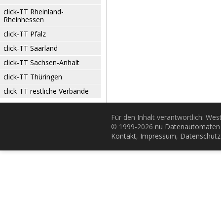
click-TT Rheinland-
Rheinhessen
click-TT Pfalz
click-TT Saarland
click-TT Sachsen-Anhalt
click-TT Thüringen
click-TT restliche Verbände
Für den Inhalt verantwortlich: Wes
© 1999-2026
nu Datenautomaten 
Kontakt
,
Impressum
,
Datenschutz