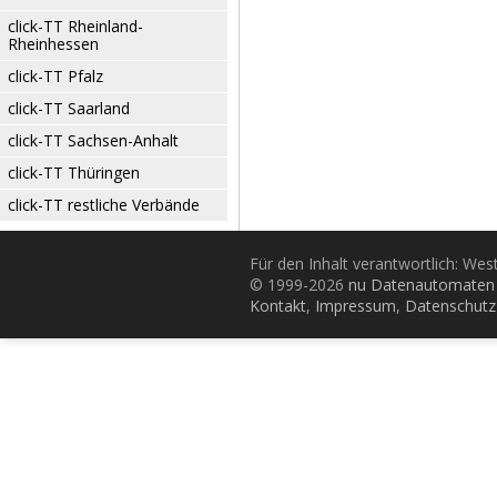
click-TT Rheinland-
Rheinhessen
click-TT Pfalz
click-TT Saarland
click-TT Sachsen-Anhalt
click-TT Thüringen
click-TT restliche Verbände
Für den Inhalt verantwortlich: Wes
© 1999-2026
nu Datenautomaten 
Kontakt
,
Impressum
,
Datenschutz