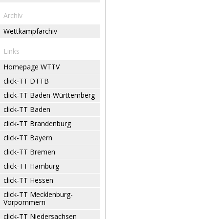
Archiv
Wettkampfarchiv
Links
Homepage WTTV
click-TT DTTB
click-TT Baden-Württemberg
click-TT Baden
click-TT Brandenburg
click-TT Bayern
click-TT Bremen
click-TT Hamburg
click-TT Hessen
click-TT Mecklenburg-
Vorpommern
click-TT Niedersachsen