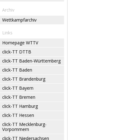
Archiv
Wettkampfarchiv
Links
Homepage WTTV
click-TT DTTB
click-TT Baden-Württemberg
click-TT Baden
click-TT Brandenburg
click-TT Bayern
click-TT Bremen
click-TT Hamburg
click-TT Hessen
click-TT Mecklenburg-
Vorpommern
click-TT Niedersachsen