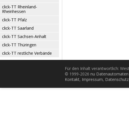
click-TT Rheinland-
Rheinhessen
click-TT Pfalz
click-TT Saarland
click-TT Sachsen-Anhalt
click-TT Thüringen
click-TT restliche Verbände
Für den Inhalt verantwortlich: Wes
© 1999-2026
nu Datenautomaten 
Kontakt
,
Impressum
,
Datenschutz