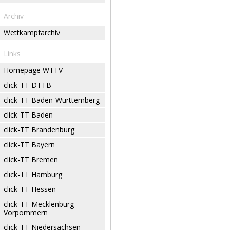
Archiv
Wettkampfarchiv
Links
Homepage WTTV
click-TT DTTB
click-TT Baden-Württemberg
click-TT Baden
click-TT Brandenburg
click-TT Bayern
click-TT Bremen
click-TT Hamburg
click-TT Hessen
click-TT Mecklenburg-
Vorpommern
click-TT Niedersachsen