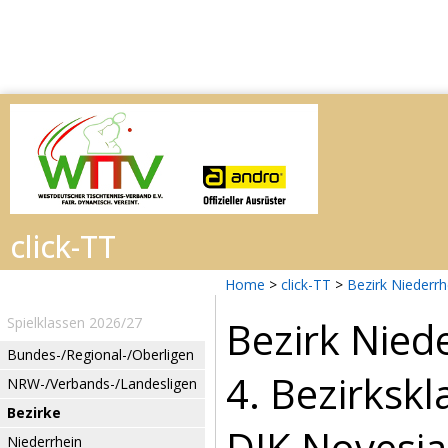
Home
>
click-TT
>
Bezirk Niederr
Bezirk Nied
Spielklassen 2026/27
Bundes-/Regional-/Oberligen
4. Bezirksk
NRW-/Verbands-/Landesligen
Bezirke
DJK Novesia
Niederrhein