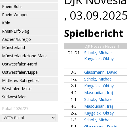
Rhein-Ruhr
, 03.09.202
Rhein-Wupper
Köln
Spielbericht
Rhein-Erft-Sieg
Aachen/Euregio
DJK Novesia Neuss III
Münsterland
D1-D1
Scholz, Michael
Münsterland/Hohe Mark
Kaygalak, Oktay
Ostwestfalen-Nord
Ostwestfalen/Lippe
3-3
Glassmann, David
1-2
Scholz, Michael
Mittleres Ruhrgebiet
2-1
Kaygalak, Oktay
Westfalen-Mitte
4-2
Masoudian, Iraj
Südwestfalen
1-1
Scholz, Michael
4-3
Masoudian, Iraj
Pokal 2026/27
2-2
Kaygalak, Oktay
1-3
Scholz, Michael
3-1
Glassmann, David