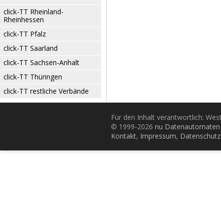
click-TT Rheinland-
Rheinhessen
click-TT Pfalz
click-TT Saarland
click-TT Sachsen-Anhalt
click-TT Thüringen
click-TT restliche Verbände
Für den Inhalt verantwortlich: Wes
© 1999-2026
nu Datenautomaten 
Kontakt
,
Impressum
,
Datenschutz