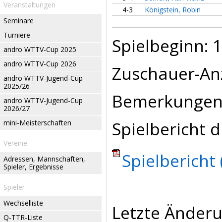
Veranstaltungen
4-3
Königstein, Robin
Seminare
Turniere
Spielbeginn: 1
andro WTTV-Cup 2025
andro WTTV-Cup 2026
Zuschauer-Anz
andro WTTV-Jugend-Cup
2025/26
Bemerkungen:
andro WTTV-Jugend-Cup
2026/27
Spielbericht d
mini-Meisterschaften
Vereine
Spielbericht 
Adressen, Mannschaften,
Spieler, Ergebnisse
Spieler
Wechselliste
Letzte Änderu
Q-TTR-Liste