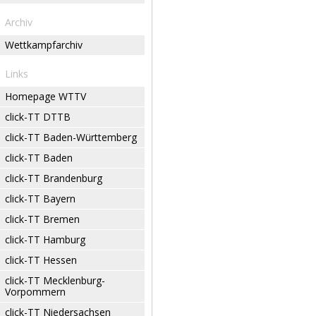
Archiv
Wettkampfarchiv
Links
Homepage WTTV
click-TT DTTB
click-TT Baden-Württemberg
click-TT Baden
click-TT Brandenburg
click-TT Bayern
click-TT Bremen
click-TT Hamburg
click-TT Hessen
click-TT Mecklenburg-
Vorpommern
click-TT Niedersachsen