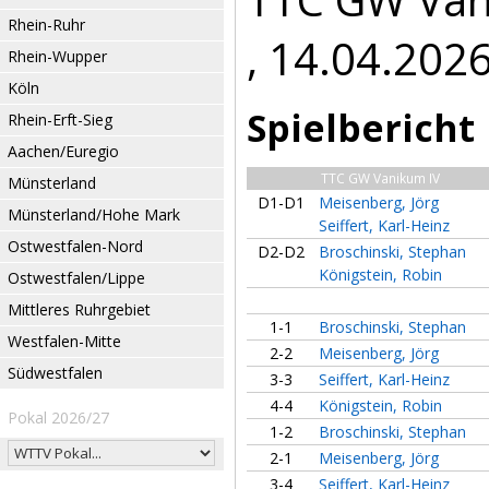
Rhein-Ruhr
, 14.04.202
Rhein-Wupper
Köln
Spielbericht
Rhein-Erft-Sieg
Aachen/Euregio
TTC GW Vanikum IV
Münsterland
D1-D1
Meisenberg, Jörg
Münsterland/Hohe Mark
Seiffert, Karl-Heinz
Ostwestfalen-Nord
D2-D2
Broschinski, Stephan
Königstein, Robin
Ostwestfalen/Lippe
Mittleres Ruhrgebiet
1-1
Broschinski, Stephan
Westfalen-Mitte
2-2
Meisenberg, Jörg
Südwestfalen
3-3
Seiffert, Karl-Heinz
4-4
Königstein, Robin
Pokal 2026/27
1-2
Broschinski, Stephan
2-1
Meisenberg, Jörg
3-4
Seiffert, Karl-Heinz