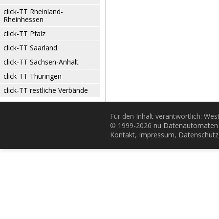
click-TT Rheinland-
Rheinhessen
click-TT Pfalz
click-TT Saarland
click-TT Sachsen-Anhalt
click-TT Thüringen
click-TT restliche Verbände
Für den Inhalt verantwortlich: Wes
© 1999-2026
nu Datenautomaten 
Kontakt
,
Impressum
,
Datenschutz