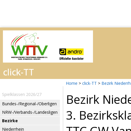
Home
>
click-TT
>
Bezirk Niederr
Bezirk Nied
Spielklassen 2026/27
Bundes-/Regional-/Oberligen
3. Bezirksk
NRW-/Verbands-/Landesligen
Bezirke
TTC GW Vani
Niederrhein