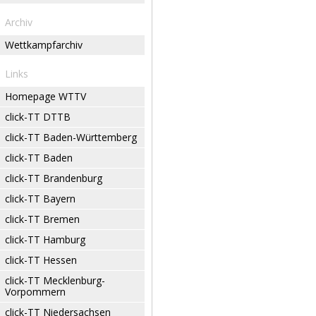
Archiv
Wettkampfarchiv
Links
Homepage WTTV
click-TT DTTB
click-TT Baden-Württemberg
click-TT Baden
click-TT Brandenburg
click-TT Bayern
click-TT Bremen
click-TT Hamburg
click-TT Hessen
click-TT Mecklenburg-
Vorpommern
click-TT Niedersachsen