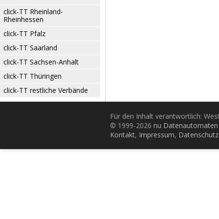
click-TT Rheinland-
Rheinhessen
click-TT Pfalz
click-TT Saarland
click-TT Sachsen-Anhalt
click-TT Thüringen
click-TT restliche Verbände
Für den Inhalt verantwortlich: Wes
© 1999-2026
nu Datenautomaten 
Kontakt
,
Impressum
,
Datenschutz