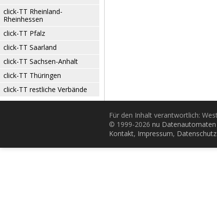
click-TT Rheinland-
Rheinhessen
click-TT Pfalz
click-TT Saarland
click-TT Sachsen-Anhalt
click-TT Thüringen
click-TT restliche Verbände
Für den Inhalt verantwortlich: Wes
© 1999-2026
nu Datenautomaten 
Kontakt
,
Impressum
,
Datenschutz