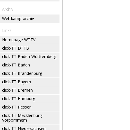
Archiv
Wettkampfarchiv
Links
Homepage WTTV
click-TT DTTB
click-TT Baden-Württemberg
click-TT Baden
click-TT Brandenburg
click-TT Bayern
click-TT Bremen
click-TT Hamburg
click-TT Hessen
click-TT Mecklenburg-
Vorpommern
click-TT Niedersachsen