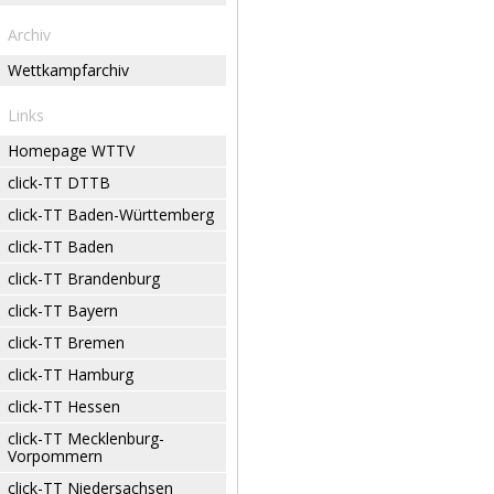
Archiv
Wettkampfarchiv
Links
Homepage WTTV
click-TT DTTB
click-TT Baden-Württemberg
click-TT Baden
click-TT Brandenburg
click-TT Bayern
click-TT Bremen
click-TT Hamburg
click-TT Hessen
click-TT Mecklenburg-
Vorpommern
click-TT Niedersachsen