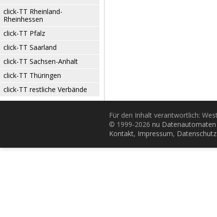
click-TT Rheinland-
Rheinhessen
click-TT Pfalz
click-TT Saarland
click-TT Sachsen-Anhalt
click-TT Thüringen
click-TT restliche Verbände
Für den Inhalt verantwortlich: Wes
© 1999-2026
nu Datenautomaten 
Kontakt
,
Impressum
,
Datenschutz