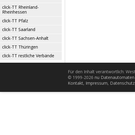
click-TT Rheinland-
Rheinhessen
click-TT Pfalz
click-TT Saarland
click-TT Sachsen-Anhalt
click-TT Thüringen
click-TT restliche Verbände
Für den Inhalt verantwortlich: Wes
© 1999-2026
nu Datenautomaten 
Kontakt
,
Impressum
,
Datenschutz