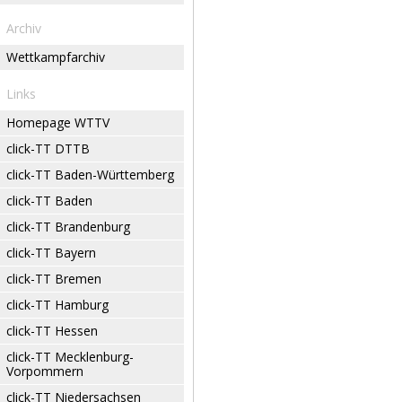
Archiv
Wettkampfarchiv
Links
Homepage WTTV
click-TT DTTB
click-TT Baden-Württemberg
click-TT Baden
click-TT Brandenburg
click-TT Bayern
click-TT Bremen
click-TT Hamburg
click-TT Hessen
click-TT Mecklenburg-
Vorpommern
click-TT Niedersachsen