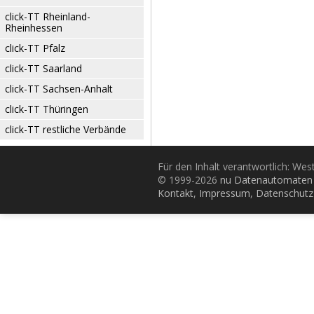
click-TT Rheinland-
Rheinhessen
click-TT Pfalz
click-TT Saarland
click-TT Sachsen-Anhalt
click-TT Thüringen
click-TT restliche Verbände
Für den Inhalt verantwortlich: Wes
© 1999-2026
nu Datenautomaten 
Kontakt
,
Impressum
,
Datenschutz