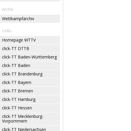
Archiv
Wettkampfarchiv
Links
Homepage WTTV
click-TT DTTB
click-TT Baden-Württemberg
click-TT Baden
click-TT Brandenburg
click-TT Bayern
click-TT Bremen
click-TT Hamburg
click-TT Hessen
click-TT Mecklenburg-
Vorpommern
click-TT Niedersachsen