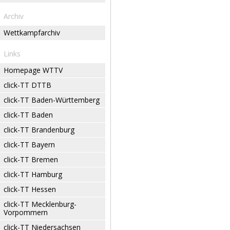
Archiv
Wettkampfarchiv
Links
Homepage WTTV
click-TT DTTB
click-TT Baden-Württemberg
click-TT Baden
click-TT Brandenburg
click-TT Bayern
click-TT Bremen
click-TT Hamburg
click-TT Hessen
click-TT Mecklenburg-
Vorpommern
click-TT Niedersachsen