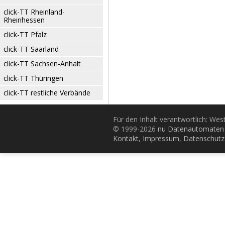
click-TT Rheinland-
Rheinhessen
click-TT Pfalz
click-TT Saarland
click-TT Sachsen-Anhalt
click-TT Thüringen
click-TT restliche Verbände
Für den Inhalt verantwortlich: Wes
© 1999-2026
nu Datenautomaten 
Kontakt
,
Impressum
,
Datenschutz