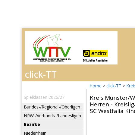
Home
>
click-TT
>
Kre
Kreis Münster/W
Spielklassen 2026/27
Herren - Kreislig
Bundes-/Regional-/Oberligen
SC Westfalia Kin
NRW-/Verbands-/Landesligen
Bezirke
Niederrhein