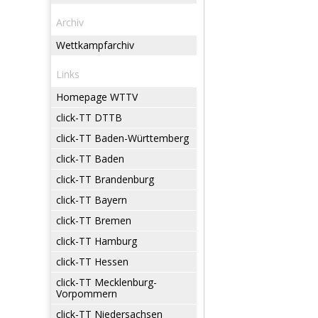
Archiv
Wettkampfarchiv
Links
Homepage WTTV
click-TT DTTB
click-TT Baden-Württemberg
click-TT Baden
click-TT Brandenburg
click-TT Bayern
click-TT Bremen
click-TT Hamburg
click-TT Hessen
click-TT Mecklenburg-
Vorpommern
click-TT Niedersachsen