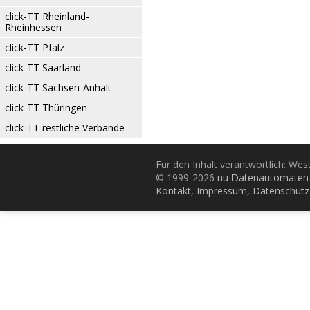
click-TT Rheinland-
Rheinhessen
click-TT Pfalz
click-TT Saarland
click-TT Sachsen-Anhalt
click-TT Thüringen
click-TT restliche Verbände
Für den Inhalt verantwortlich: Wes
© 1999-2026
nu Datenautomaten 
Kontakt
,
Impressum
,
Datenschutz