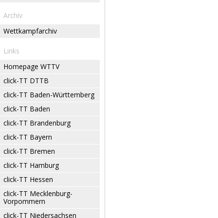
Archiv
Wettkampfarchiv
Links
Homepage WTTV
click-TT DTTB
click-TT Baden-Württemberg
click-TT Baden
click-TT Brandenburg
click-TT Bayern
click-TT Bremen
click-TT Hamburg
click-TT Hessen
click-TT Mecklenburg-
Vorpommern
click-TT Niedersachsen