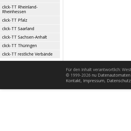
click-TT Rheinland-
Rheinhessen
click-TT Pfalz
click-TT Saarland
click-TT Sachsen-Anhalt
click-TT Thüringen
click-TT restliche Verbände
Für den Inhalt verantwortlich: Wes
© 1999-2026
nu Datenautomaten 
Kontakt
,
Impressum
,
Datenschutz