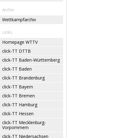
Archiv
Wettkampfarchiv
Links
Homepage WTTV
click-TT DTTB
click-TT Baden-Württemberg
click-TT Baden
click-TT Brandenburg
click-TT Bayern
click-TT Bremen
click-TT Hamburg
click-TT Hessen
click-TT Mecklenburg-
Vorpommern
click-TT Niedersachsen