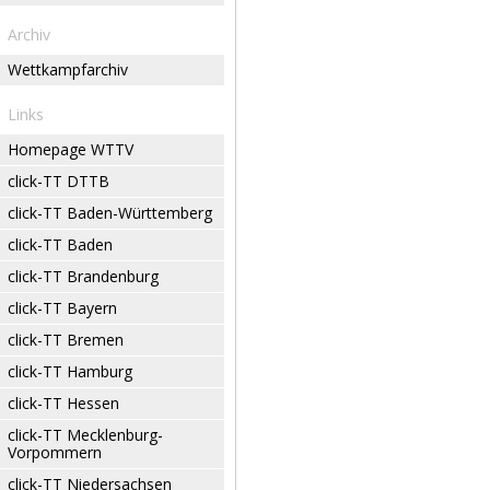
Archiv
Wettkampfarchiv
Links
Homepage WTTV
click-TT DTTB
click-TT Baden-Württemberg
click-TT Baden
click-TT Brandenburg
click-TT Bayern
click-TT Bremen
click-TT Hamburg
click-TT Hessen
click-TT Mecklenburg-
Vorpommern
click-TT Niedersachsen