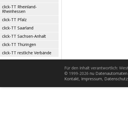
click-TT Rheinland-
Rheinhessen
click-TT Pfalz
click-TT Saarland
click-TT Sachsen-Anhalt
click-TT Thüringen
click-TT restliche Verbände
Für den Inhalt verantwortlich: Wes
© 1999-2026
nu Datenautomaten 
Kontakt
,
Impressum
,
Datenschutz