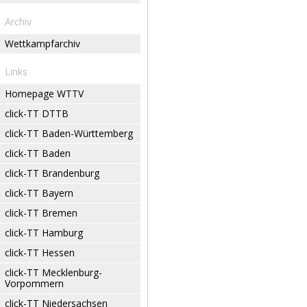
Archiv
Wettkampfarchiv
Links
Homepage WTTV
click-TT DTTB
click-TT Baden-Württemberg
click-TT Baden
click-TT Brandenburg
click-TT Bayern
click-TT Bremen
click-TT Hamburg
click-TT Hessen
click-TT Mecklenburg-
Vorpommern
click-TT Niedersachsen