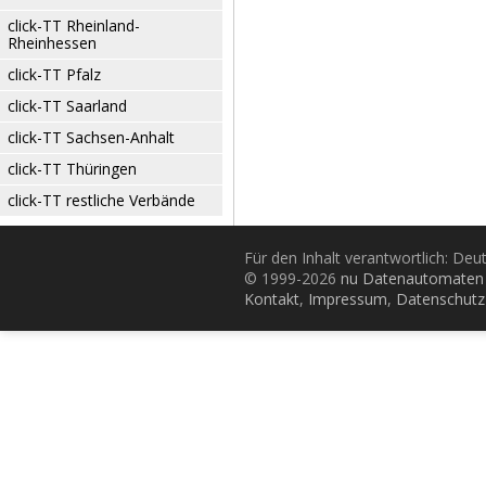
click-TT Rheinland-
Rheinhessen
click-TT Pfalz
click-TT Saarland
click-TT Sachsen-Anhalt
click-TT Thüringen
click-TT restliche Verbände
Für den Inhalt verantwortlich: De
© 1999-2026
nu Datenautomaten 
Kontakt
,
Impressum
,
Datenschutz