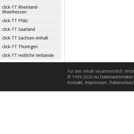
click-TT Rheinland-
Rheinhessen
click-TT Pfalz
click-TT Saarland
click-TT Sachsen-Anhalt
click-TT Thüringen
click-TT restliche Verbände
Für den Inhalt verantwortlich: Wes
© 1999-2026
nu Datenautomaten 
Kontakt
,
Impressum
,
Datenschutz