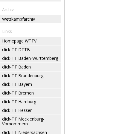
Archiv
Wettkampfarchiv
Links
Homepage WTTV
click-TT DTTB
click-TT Baden-Württemberg
click-TT Baden
click-TT Brandenburg
click-TT Bayern
click-TT Bremen
click-TT Hamburg
click-TT Hessen
click-TT Mecklenburg-
Vorpommern
click-TT Niedersachsen