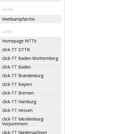
Archiv
Wettkampfarchiv
Links
Homepage WTTV
click-TT DTTB
click-TT Baden-Württemberg
click-TT Baden
click-TT Brandenburg
click-TT Bayern
click-TT Bremen
click-TT Hamburg
click-TT Hessen
click-TT Mecklenburg-
Vorpommern
click-TT Niedersachsen