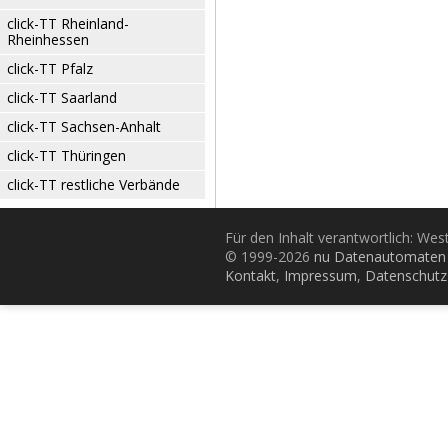
click-TT Rheinland-
Rheinhessen
click-TT Pfalz
click-TT Saarland
click-TT Sachsen-Anhalt
click-TT Thüringen
click-TT restliche Verbände
Für den Inhalt verantwortlich: Wes
© 1999-2026
nu Datenautomaten 
Kontakt
,
Impressum
,
Datenschutz