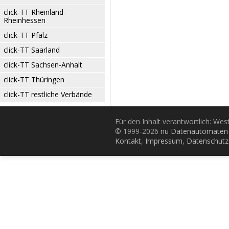
click-TT Rheinland-
Rheinhessen
click-TT Pfalz
click-TT Saarland
click-TT Sachsen-Anhalt
click-TT Thüringen
click-TT restliche Verbände
Für den Inhalt verantwortlich: Wes
© 1999-2026
nu Datenautomaten 
Kontakt
,
Impressum
,
Datenschutz