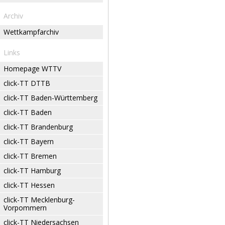
Archiv
Wettkampfarchiv
Links
Homepage WTTV
click-TT DTTB
click-TT Baden-Württemberg
click-TT Baden
click-TT Brandenburg
click-TT Bayern
click-TT Bremen
click-TT Hamburg
click-TT Hessen
click-TT Mecklenburg-
Vorpommern
click-TT Niedersachsen