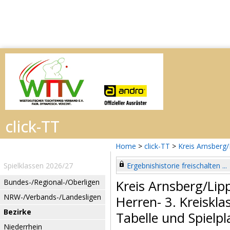
Home
>
click-TT
>
Kreis Arnsberg
Spielklassen 2026/27
Ergebnishistorie freischalten ...
Bundes-/Regional-/Oberligen
Kreis Arnsberg/Lip
NRW-/Verbands-/Landesligen
Herren- 3. Kreiskla
Bezirke
Tabelle und Spielpl
Niederrhein