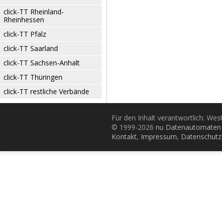
click-TT Rheinland-
Rheinhessen
click-TT Pfalz
click-TT Saarland
click-TT Sachsen-Anhalt
click-TT Thüringen
click-TT restliche Verbände
Für den Inhalt verantwortlich: Wes
© 1999-2026
nu Datenautomaten 
Kontakt
,
Impressum
,
Datenschutz