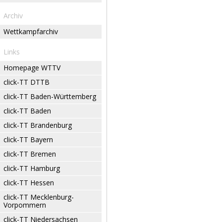
Archiv
Wettkampfarchiv
Links
Homepage WTTV
click-TT DTTB
click-TT Baden-Württemberg
click-TT Baden
click-TT Brandenburg
click-TT Bayern
click-TT Bremen
click-TT Hamburg
click-TT Hessen
click-TT Mecklenburg-
Vorpommern
click-TT Niedersachsen