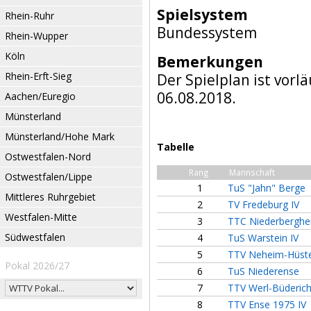
Spielsystem
Rhein-Ruhr
Bundessystem
Rhein-Wupper
Köln
Bemerkungen
Rhein-Erft-Sieg
Der Spielplan ist vorl
06.08.2018.
Aachen/Euregio
Münsterland
Münsterland/Hohe Mark
Tabelle
Ostwestfalen-Nord
Rang
Mannschaft
Ostwestfalen/Lippe
1
TuS "Jahn" Berge
Mittleres Ruhrgebiet
2
TV Fredeburg IV
Westfalen-Mitte
3
TTC Niederberghe
Südwestfalen
4
TuS Warstein IV
5
TTV Neheim-Hüst
Pokal 2026/27
6
TuS Niederense
7
TTV Werl-Büderich
8
TTV Ense 1975 IV