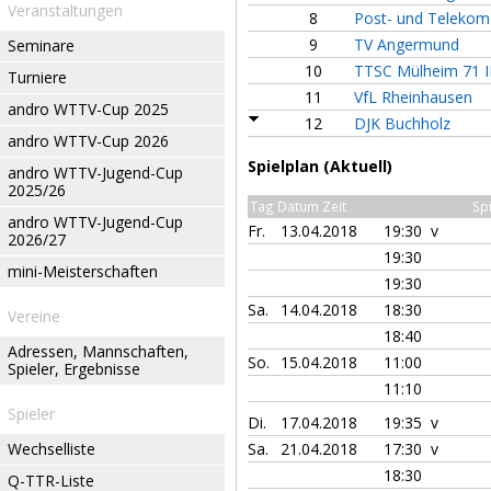
Veranstaltungen
8
Post- und Telekom
9
TV Angermund
Seminare
10
TTSC Mülheim 71 II
Turniere
11
VfL Rheinhausen
andro WTTV-Cup 2025
12
DJK Buchholz
andro WTTV-Cup 2026
Spielplan (Aktuell)
andro WTTV-Jugend-Cup
2025/26
Tag Datum Zeit
Spi
andro WTTV-Jugend-Cup
Fr.
13.04.2018
19:30 v
2026/27
19:30
mini-Meisterschaften
19:30
Sa.
14.04.2018
18:30
Vereine
18:40
Adressen, Mannschaften,
So.
15.04.2018
11:00
Spieler, Ergebnisse
11:10
Spieler
Di.
17.04.2018
19:35 v
Wechselliste
Sa.
21.04.2018
17:30 v
18:30
Q-TTR-Liste