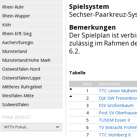
Spielsystem
Rhein-Ruhr
Sechser-Paarkreuz-Sy
Rhein-Wupper
Köln
Bemerkungen
Rhein-Erft-Sieg
Der Spielplan ist verb
zulässig im Rahmen d
Aachen/Euregio
6.2.
Münsterland
Münsterland/Hohe Mark
Ostwestfalen-Nord
Tabelle
Ostwestfalen/Lippe
Rang
Mannschaft
Mittleres Ruhrgebiet
1
TTC Union Mülheim 
Westfalen-Mitte
2
DJK GW Freisenbru
Südwestfalen
3
ESV Großenbaum
4
Post SV Oberhausen
Pokal 2026/27
5
TUSEM Essen II
6
TV Eintracht Froh
7
TTC Homberg II