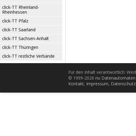
click-TT Rheinland-
Rheinhessen
click-TT Pfalz
click-TT Saarland
click-TT Sachsen-Anhalt
click-TT Thüringen
click-TT restliche Verbände
Für den Inhalt verantwortlich: Wes
© 1999-2026
nu Datenautomaten 
Kontakt
,
Impressum
,
Datenschutz