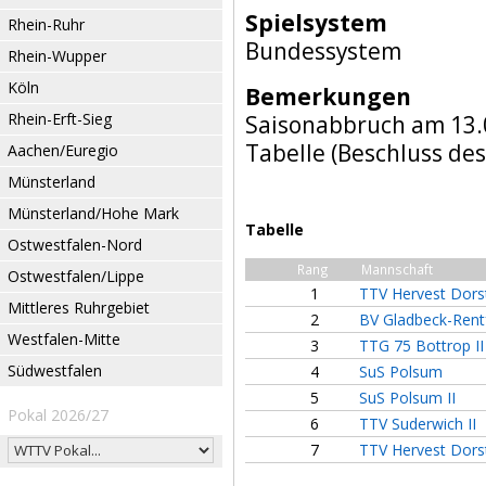
Spielsystem
Rhein-Ruhr
Bundessystem
Rhein-Wupper
Köln
Bemerkungen
Rhein-Erft-Sieg
Saisonabbruch am 13.0
Tabelle (Beschluss de
Aachen/Euregio
Münsterland
Münsterland/Hohe Mark
Tabelle
Ostwestfalen-Nord
Rang
Mannschaft
Ostwestfalen/Lippe
1
TTV Hervest Dors
Mittleres Ruhrgebiet
2
BV Gladbeck-Rent
Westfalen-Mitte
3
TTG 75 Bottrop II
Südwestfalen
4
SuS Polsum
5
SuS Polsum II
Pokal 2026/27
6
TTV Suderwich II
7
TTV Hervest Dorst