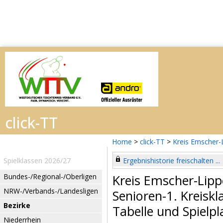
Home
>
click-TT
>
Kreis Emscher-
Spielklassen 2026/27
Ergebnishistorie freischalten ...
Bundes-/Regional-/Oberligen
Kreis Emscher-Lip
NRW-/Verbands-/Landesligen
Senioren-1. Kreiskl
Bezirke
Tabelle und Spielpl
Niederrhein