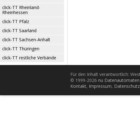
click-TT Rheinland-
Rheinhessen
click-TT Pfalz
click-TT Saarland
click-TT Sachsen-Anhalt
click-TT Thüringen
click-TT restliche Verbände
Für den Inhalt verantwortlich: Wes
© 1999-2026
nu Datenautomaten 
Kontakt
,
Impressum
,
Datenschutz