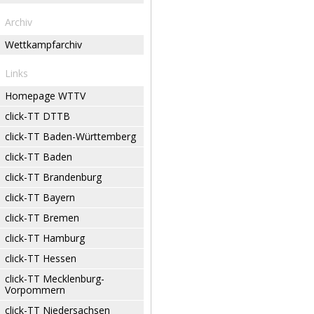
Archiv
Wettkampfarchiv
Links
Homepage WTTV
click-TT DTTB
click-TT Baden-Württemberg
click-TT Baden
click-TT Brandenburg
click-TT Bayern
click-TT Bremen
click-TT Hamburg
click-TT Hessen
click-TT Mecklenburg-
Vorpommern
click-TT Niedersachsen