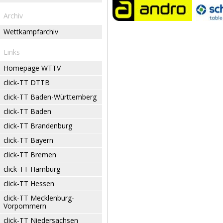
Archiv
Wettkampfarchiv
Links
Homepage WTTV
click-TT DTTB
click-TT Baden-Württemberg
click-TT Baden
click-TT Brandenburg
click-TT Bayern
click-TT Bremen
click-TT Hamburg
click-TT Hessen
click-TT Mecklenburg-
Vorpommern
click-TT Niedersachsen