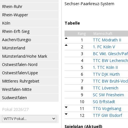
Sechser-Paarkreuz-System
Rhein-Ruhr
Rhein-Wupper
Köln
Tabelle
Rhein-Erft-Sieg
Rang
Mannschaft
Aachen/Euregio
1
TTC Mödrath II
2
1. FC Köln V
Münsterland
3
BC Vikt. Glesch/Pa
Münsterland/Hohe Mark
4
TTC BW Lechenich
Ostwestfalen-Nord
5
1. TTC Köln II
Ostwestfalen/Lippe
6
TTV DJK Hürth
Mittleres Ruhrgebiet
7
TTC BW Brühl-Voc
8
TTC Lövenich
Westfalen-Mitte
9
SC SW Friesheim
Südwestfalen
10
SG Erftstadt
11
TTG Vogelsang
Pokal 2026/27
12
TTF GW Elsdorf
Spielplan (Aktuell)