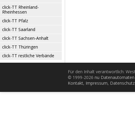
click-TT Rheinland-
Rheinhessen
click-TT Pfalz
click-TT Saarland
click-TT Sachsen-Anhalt
click-TT Thüringen
click-TT restliche Verbände
Für den Inhalt verantwortlich: Wes
© 1999-2026
nu Datenautomaten 
Kontakt
,
Impressum
,
Datenschutz